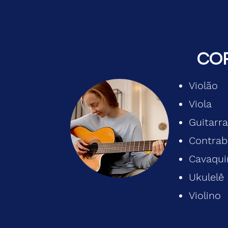
CO
Violão
Viola
Guitarra
Contrab
Cavaqui
Ukulelê
Violino