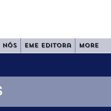
AESTRO
 Nós
EME Editora
More
S