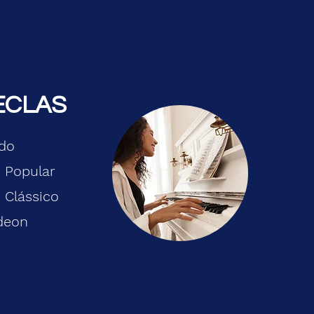
ECLAS
ado
 Popular
 Clássico
deon