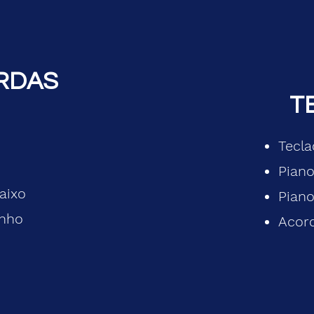
RDAS
T
Tecl
Piano
aixo
Piano
nho
Acor