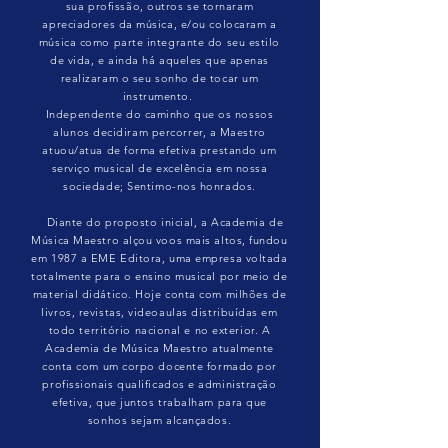
sua profissão, outros se tornaram
apreciadores da música, e/ou colocaram a
música como parte integrante do seu estilo
de vida, e ainda há aqueles que apenas
realizaram o seu sonho de tocar um
instrumento.
Independente do caminho que os nossos
alunos decidiram percorrer, a Maestro
atuou/atua de forma efetiva prestando um
serviço musical de excelência em nossa
sociedade; Sentimo-nos honrados.
Diante do proposto inicial, a Academia de
Música Maestro alçou voos mais altos, fundou
em 1987 a EME Editora, uma empresa voltada
totalmente para o ensino musical por meio de
material didático. Hoje conta com milhões de
livros, revistas, videoaulas distribuídas em
todo território nacional e no exterior. A
Academia de Música Maestro atualmente
conta com um corpo docente formado por
profissionais qualificados e administração
efetiva, que juntos trabalham para que
sonhos sejam alcançados.