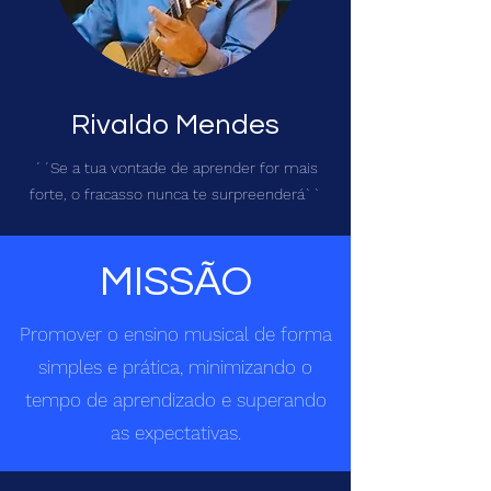
Rivaldo Mendes
´´Se a tua vontade de aprender for mais
forte, o fracasso nunca te surpreenderá``
MISSÃO
Promover o ensino musical de forma
simples e prática, minimizando o
tempo de aprendizado e superando
as expectativas.