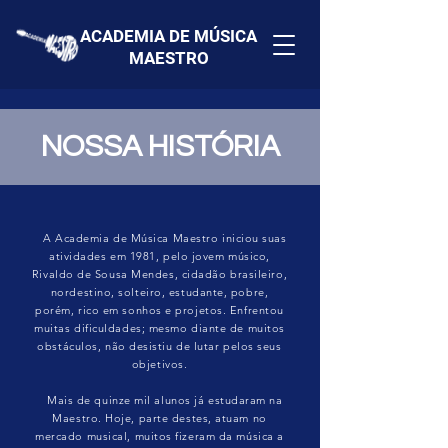
ACADEMIA DE MÚSICA
MAESTRO
NOSSA HISTÓRIA
A Academia de Música Maestro iniciou suas
atividades em 1981, pelo jovem músico,
Rivaldo de Sousa Mendes, cidadão brasileiro,
nordestino, solteiro, estudante, pobre,
porém, rico em sonhos e projetos. Enfrentou
muitas dificuldades; mesmo diante de muitos
obstáculos, não desistiu de lutar pelos seus
objetivos.
Mais de quinze mil alunos já estudaram na
Maestro. Hoje, parte destes, atuam no
mercado musical, muitos fizeram da música a